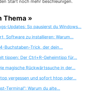
 den Start noch mehr beschleunigen.
m Thema »
ngs-Updates: So pausierst du Windows…
rt, Software zu installieren: Warum…
 4-Buchstaben-Trick, der dein…
lt tippen: Der Ctrl+R-Geheimtipp für…
 Die magische Rückwärtssuche in der…
 top vergessen und sofort htop oder…
st-Terminal“: Warum du alte…