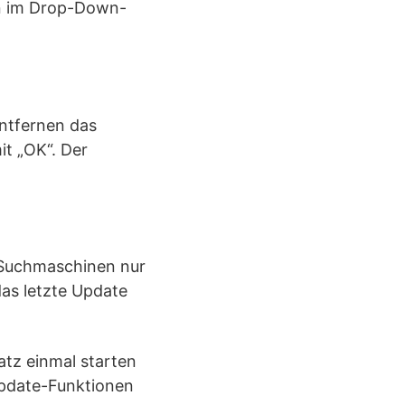
len im Drop-Down-
entfernen das
t „OK“. Der
i Suchmaschinen nur
as letzte Update
tz einmal starten
 Update-Funktionen