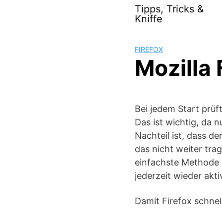
Skip
Tipps, Tricks &
to
Kniffe
content
FIREFOX
Mozilla 
Bei jedem Start prü
Das ist wichtig, da 
Nachteil ist, dass d
das nicht weiter tra
einfachste Methode 
jederzeit wieder akt
Damit Firefox schnel