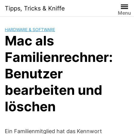
Skip
Tipps, Tricks & Kniffe
to
Menu
content
HARDWARE & SOFTWARE
Mac als
Familienrechner:
Benutzer
bearbeiten und
löschen
Ein Familienmitglied hat das Kennwort