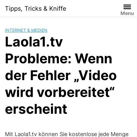
Skip
Tipps, Tricks & Kniffe
to
Menu
content
INTERNET & MEDIEN
Laola1.tv
Probleme: Wenn
der Fehler „Video
wird vorbereitet“
erscheint
Mit Laola1.tv können Sie kostenlose jede Menge