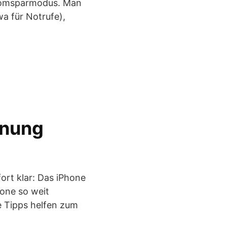
tromsparmodus. Man
a für Notrufe),
rnung
ort klar: Das iPhone
one so weit
e Tipps helfen zum