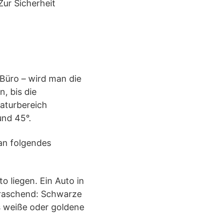
Zur Sicherheit
Büro – wird man die
, bis die
raturbereich
und 45°.
man folgendes
o liegen. Ein Auto in
erraschend: Schwarze
s weiße oder goldene