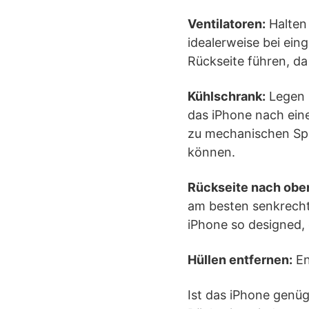
Ventilatoren:
Halten 
idealerweise bei ein
Rückseite führen, d
Kühlschrank:
Legen S
das iPhone nach ein
zu mechanischen Spa
können.
Rückseite nach obe
am besten senkrecht
iPhone so designed, 
Hüllen entfernen:
En
Ist das iPhone genü