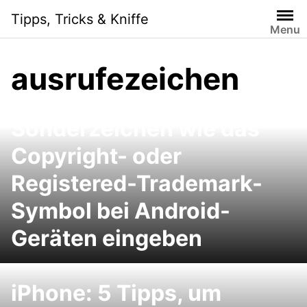
Skip
Tipps, Tricks & Kniffe
to
Menu
content
ausrufezeichen
Sonderzeichen wie das
Copyright- oder
Registered-Trademark-
Symbol bei Android-
Geräten eingeben
iPhone: 5 Tipps, um