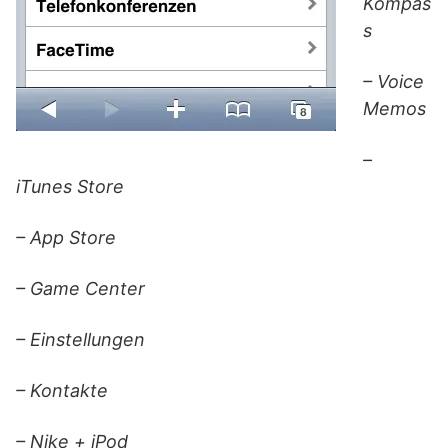
Kompas
s
– Voice
Memos
–
iTunes Store
– App Store
– Game Center
– Einstellungen
– Kontakte
– Nike + iPod