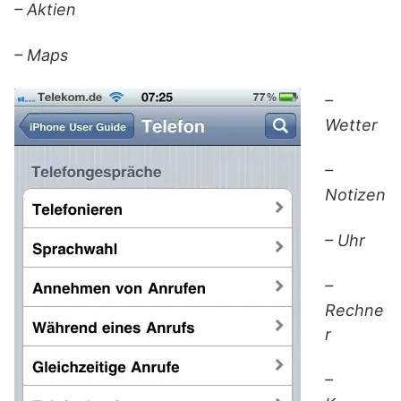
– Aktien
– Maps
–
Wetter
–
Notizen
– Uhr
–
Rechne
r
–