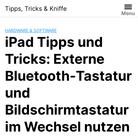
Skip
Tipps, Tricks & Kniffe
to
Menu
content
HARDWARE & SOFTWARE
iPad Tipps und
Tricks: Externe
Bluetooth-Tastatur
und
Bildschirmtastatur
im Wechsel nutzen