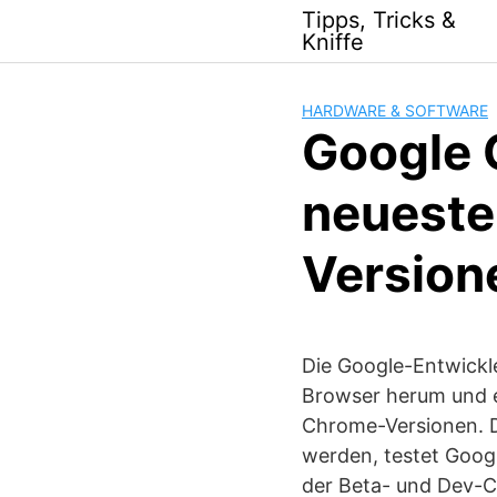
Skip
Tipps, Tricks &
to
Kniffe
content
HARDWARE & SOFTWARE
Google 
neueste
Version
Die Google-Entwickle
Browser herum und e
Chrome-Versionen. D
werden, testet Goog
der Beta- und Dev-C