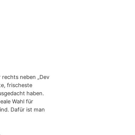
er rechts neben „Dev
te, frischeste
ausgedacht haben.
deale Wahl für
ind. Dafür ist man
.