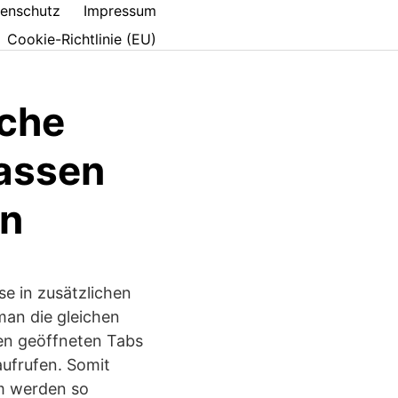
enschutz
Impressum
Cookie-Richtlinie (EU)
rche
assen
en
e in zusätzlichen
an die gleichen
len geöffneten Tabs
aufrufen. Somit
em werden so