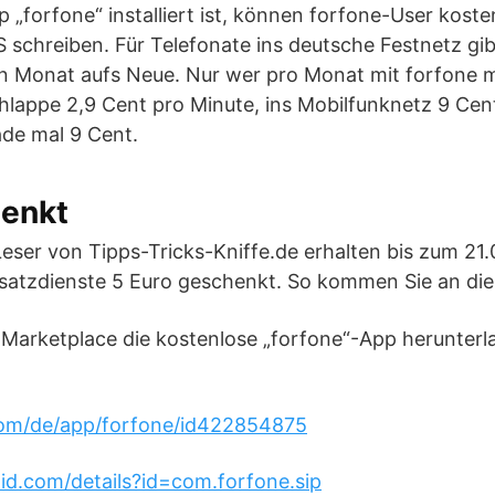
p „forfone“ installiert ist, können forfone-User kost
 schreiben. Für Telefonate ins deutsche Festnetz gi
en Monat aufs Neue. Nur wer pro Monat mit forfone 
chlappe 2,9 Cent pro Minute, ins Mobilfunknetz 9 Ce
ade mal 9 Cent.
henkt
Leser von Tipps-Tricks-Kniffe.de erhalten bis zum 21.
usatzdienste 5 Euro geschenkt. So kommen Sie an die
 Marketplace die kostenlose „forfone“-App herunterl
.com/de/app/forfone/id422854875
oid.com/details?id=com.forfone.sip