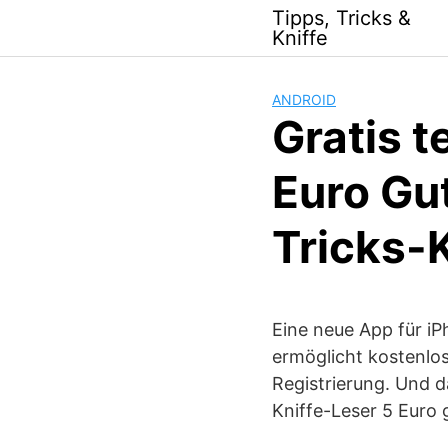
Skip
Tipps, Tricks &
to
Kniffe
content
ANDROID
Gratis t
Euro Gu
Tricks-
Eine neue App für iP
ermöglicht kostenlo
Registrierung. Und d
Kniffe-Leser 5 Euro 