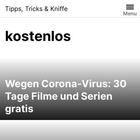
Skip
Tipps, Tricks & Kniffe
to
Menu
content
kostenlos
Wegen Corona-Virus: 30
Tage Filme und Serien
gratis