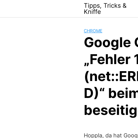
Skip
Tipps, Tricks &
to
Kniffe
content
CHROME
Google 
„Fehler 
(net::
D)“ bei
beseiti
Hoppla, da hat Goog