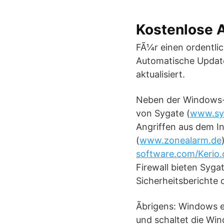
Kostenlose A
FÃ¼r einen ordentli
Automatische Update
aktualisiert.
Neben der Windows-ei
von Sygate (
www.sy
Angriffen aus dem In
(
www.zonealarm.de
software.com/Kerio
Firewall bieten Syg
Sicherheitsberichte o
Ãbrigens: Windows e
und schaltet die Win