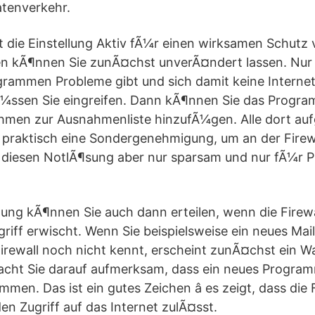
tenverkehr.
 die Einstellung Aktiv fÃ¼r einen wirksamen Schutz 
en kÃ¶nnen Sie zunÃ¤chst unverÃ¤ndert lassen. Nur
ogrammen Probleme gibt und sich damit keine Intern
¼ssen Sie eingreifen. Dann kÃ¶nnen Sie das Progr
hmen zur Ausnahmenliste hinzufÃ¼gen. Alle dort au
praktisch eine Sondergenehmigung, um an der Firewa
diesen NotlÃ¶sung aber nur sparsam und nur fÃ¼r 
ng kÃ¶nnen Sie auch dann erteilen, wenn die Firewa
riff erwischt. Wenn Sie beispielsweise ein neues M
e Firewall noch nicht kennt, erscheint zunÃ¤chst ein W
cht Sie darauf aufmerksam, dass ein neues Program
mmen. Das ist ein gutes Zeichen â es zeigt, dass die 
en Zugriff auf das Internet zulÃ¤sst.