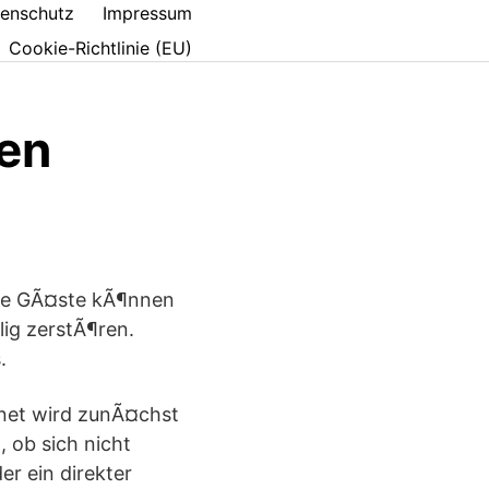
enschutz
Impressum
Cookie-Richtlinie (EU)
ten
ene GÃ¤ste kÃ¶nnen
ig zerstÃ¶ren.
.
rnet wird zunÃ¤chst
 ob sich nicht
r ein direkter