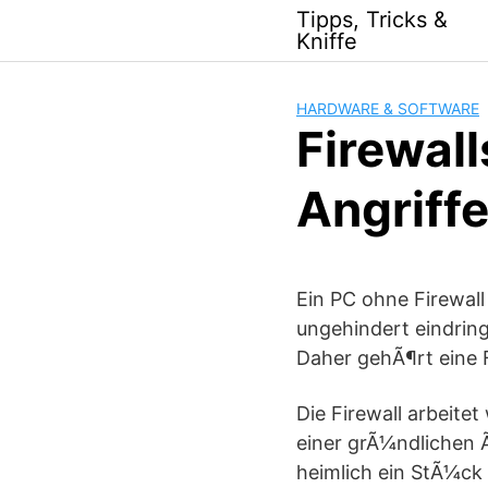
Skip
Tipps, Tricks &
to
Kniffe
content
HARDWARE & SOFTWARE
Firewall
Angriff
Ein PC ohne Firewal
ungehindert eindrin
Daher gehÃ¶rt eine 
Die Firewall arbeite
einer grÃ¼ndlichen Ã
heimlich ein StÃ¼ck