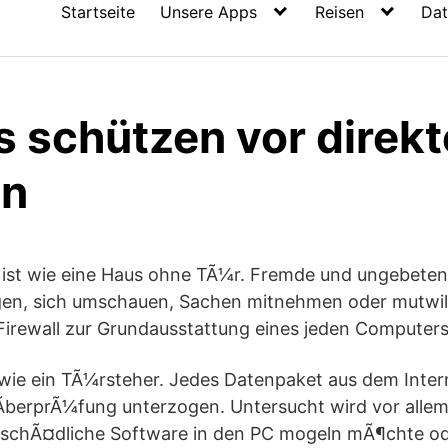
Startseite
Unsere Apps
Reisen
Dat
s schützen vor direk
en
l ist wie eine Haus ohne TÃ¼r. Fremde und ungebet
gen, sich umschauen, Sachen mitnehmen oder mutwill
Firewall zur Grundausstattung eines jeden Computers
t wie ein TÃ¼rsteher. Jedes Datenpaket aus dem Inte
berprÃ¼fung unterzogen. Untersucht wird vor allem,
 schÃ¤dliche Software in den PC mogeln mÃ¶chte ode