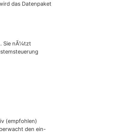
, wird das Datenpaket
d. Sie nÃ¼tzt
 Systemsteuerung
tiv (empfohlen)
¼berwacht den ein-