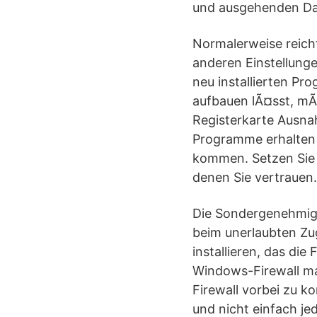
und ausgehenden Da
Normalerweise reicht
anderen Einstellung
neu installierten Pr
aufbauen lÃ¤sst, mÃ
Registerkarte Ausna
Programme erhalten 
kommen. Setzen Sie 
denen Sie vertrauen.
Die Sondergenehmigu
beim unerlaubten Zug
installieren, das di
Windows-Firewall ma
Firewall vorbei zu ko
und nicht einfach jed