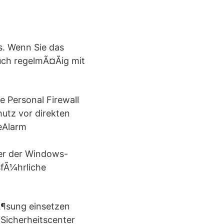
s. Wenn Sie das
ch regelmÃ¤Ãig mit
e Personal Firewall
hutz vor direkten
neAlarm
ber der Windows-
sfÃ¼hrliche
Ã¶sung einsetzen
 Sicherheitscenter