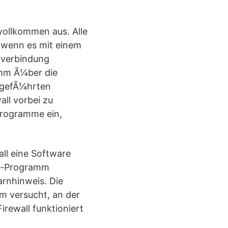
vollkommen aus. Alle
 wenn es mit einem
etverbindung
amm Ã¼ber die
fgefÃ¼hrten
ll vorbei zu
Programme ein,
ll eine Software
ail-Programm
arnhinweis. Die
m versucht, an der
Firewall funktioniert