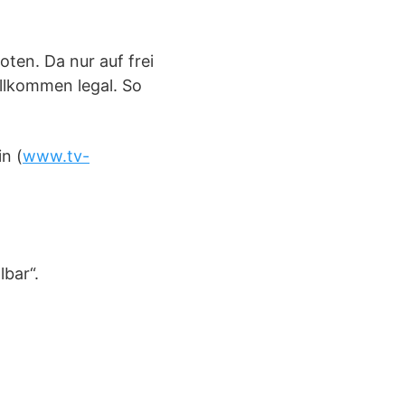
ten. Da nur auf frei
llkommen legal. So
n (
www.tv-
lbar“.