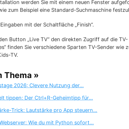
stallation werden Sie mit einem neuen Fenster aufgef
 wie zum Beispiel eine Standard-Suchmaschine festzu
 Eingaben mit der Schaltfläche „Finish“.
en Button „Live TV“ den direkten Zugriff auf die TV-
es“ finden Sie verschiedene Sparten TV-Sender wie z
ids-TV.
m Thema »
stage 2026: Clevere Nutzung der…
lt tippen: Der Ctrl+R-Geheimtipp für…
rke-Trick: Lautstärke pro App steuern…
Webserver: Wie du mit Python sofort…