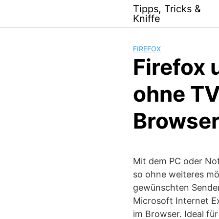
Skip
Tipps, Tricks &
to
Kniffe
content
FIREFOX
Firefox 
ohne TV
Browser
Mit dem PC oder No
so ohne weiteres mö
gewünschten Sender
Microsoft Internet E
im Browser. Ideal f