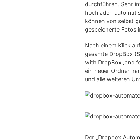
durchführen. Sehr in
hochladen automati
können von selbst g
gespeicherte Fotos i
Nach einem Klick au
gesamte DropBox (Sc
with DropBox ‚one fo
ein neuer Ordner na
und alle weiteren U
Der „Dropbox Automa