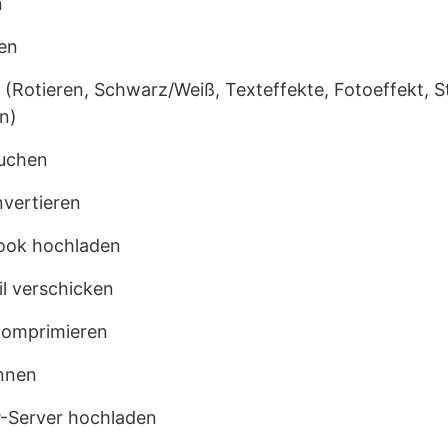
n
ren
n (Rotieren, Schwarz/Weiß, Texteffekte, Fotoeffekt, 
n)
suchen
vertieren
ook hochladen
il verschicken
komprimieren
nnen
-Server hochladen