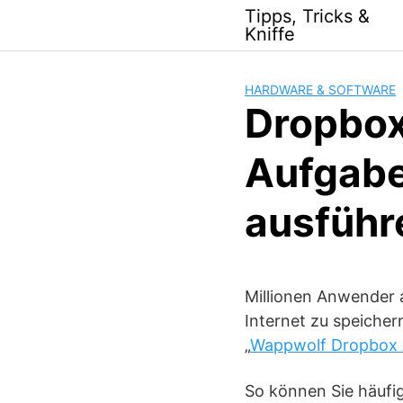
Skip
Tipps, Tricks &
to
Kniffe
content
HARDWARE & SOFTWARE
Dropbox
Aufgabe
ausführ
Millionen Anwender 
Internet zu speiche
„
Wappwolf Dropbox 
So können Sie häufi