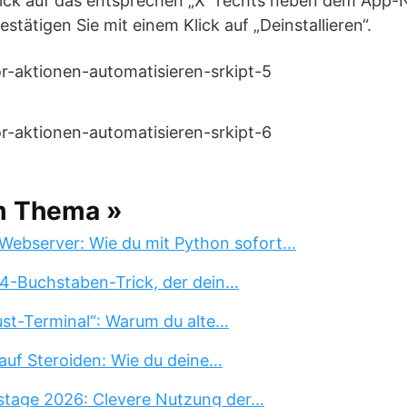
Klick auf das entsprechen „X“ rechts neben dem App-
stätigen Sie mit einem Klick auf „Deinstallieren“.
m Thema »
Webserver: Wie du mit Python sofort…
 4-Buchstaben-Trick, der dein…
st-Terminal“: Warum du alte…
auf Steroiden: Wie du deine…
stage 2026: Clevere Nutzung der…