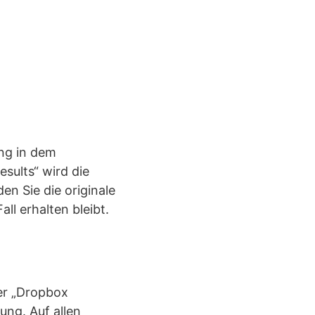
ng in dem
sults“ wird die
en Sie die originale
all erhalten bleibt.
er „Dropbox
ung. Auf allen