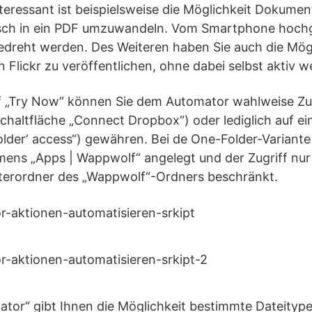
teressant ist beispielsweise die Möglichkeit Dokume
sch in ein PDF umzuwandeln. Vom Smartphone hochg
edreht werden. Des Weiteren haben Sie auch die Mög
n Flickr zu veröffentlichen, ohne dabei selbst aktiv 
f „Try Now“ können Sie dem Automator wahlweise Zug
haltfläche „Connect Dropbox“) oder lediglich auf ei
lder‘ access“) gewähren. Bei de One-Folder-Variant
mens „Apps | Wappwolf“ angelegt und der Zugriff nur
nterordner des „Wappwolf“-Ordners beschränkt.
tor“ gibt Ihnen die Möglichkeit bestimmte Dateityp