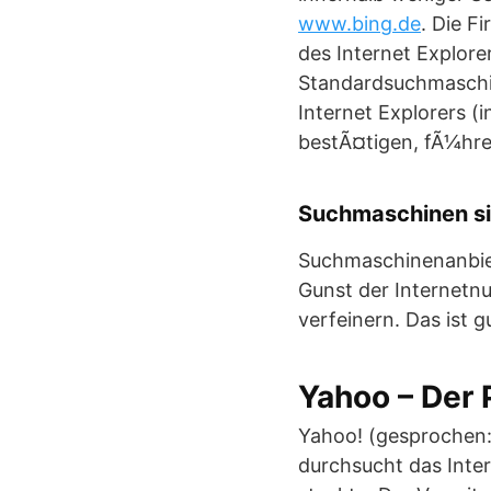
www.bing.de
.
Die Fi
des Internet Explore
Standardsuchmaschine
Internet Explorers (
bestÃ¤tigen, fÃ¼hre
Suchmaschinen si
Suchmaschinenanbiet
Gunst der Internetnu
verfeinern. Das ist 
Yahoo – Der 
Yahoo! (gesprochen:
durchsucht das Inter