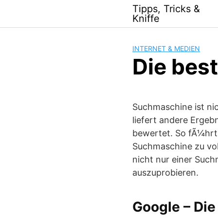
Skip
Tipps, Tricks &
to
Kniffe
content
INTERNET & MEDIEN
Die bes
Suchmaschine ist nic
liefert andere Ergeb
bewertet. So fÃ¼hrt
Suchmaschine zu vol
nicht nur einer Suc
auszuprobieren.
Google – Di