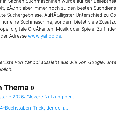
er in Sachen Suchmaschinen wurde auf der Beliebthei
t, zÃ¤hlt aber immer noch zu den besten Suchdiens
gute Suchergebnisse. AuffÃ¤lligster Unterschied zu 
ht nur eine Suchmaschine, sondern bietet viele Zusatz
pe, digitale GruÃkarten, Musik oder Spiele. Zu finden
 der Adresse
www.yahoo.de
.
rliste von Yahoo! aussieht aus wie von Google, unte
blich.
m Thema »
stage 2026: Clevere Nutzung der…
 4-Buchstaben-Trick, der dein…