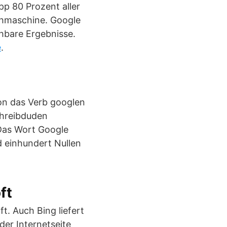
p 80 Prozent aller
chmaschine. Google
chbare Ergebnisse.
e
.
on das Verb googlen
chreibduden
 Das Wort Google
 einhundert Nullen
ft
t. Auch Bing liefert
der Internetseite