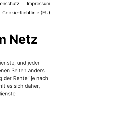
enschutz
Impressum
Cookie-Richtlinie (EU)
m Netz
enste, und jeder
denen Seiten anders
 der Rente“ je nach
t es sich daher,
dienste