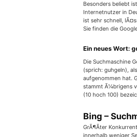
Besonders beliebt is
Internetnutzer in D
ist sehr schnell, lÃ
Sie finden die Goog
Ein neues Wort: g
Die Suchmaschine Go
(sprich: guhgeln), a
aufgenommen hat. Go
stammt Ã¼brigens vo
(10 hoch 100) bezeic
Bing – Such
GrÃ¶Ãter Konkurrent
innerhalb weniger Se