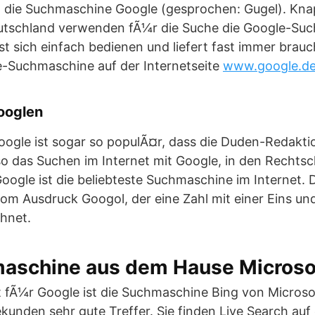
t die Suchmaschine Google (gesprochen: Gugel). Knap
eutschland verwenden fÃ¼r die Suche die Google-Su
¤sst sich einfach bedienen und liefert fast immer brau
le-Suchmaschine auf der Internetseite
www.google.d
ooglen
ogle ist sogar so populÃ¤r, dass die Duden-Redakti
lso das Suchen im Internet mit Google, in den Rechts
ogle ist die beliebteste Suchmaschine im Internet.
m Ausdruck Googol, der eine Zahl mit einer Eins und
hnet.
maschine aus dem Hause Microso
 fÃ¼r Google ist die Suchmaschine Bing von Microsof
kunden sehr gute Treffer. Sie finden Live Search auf 