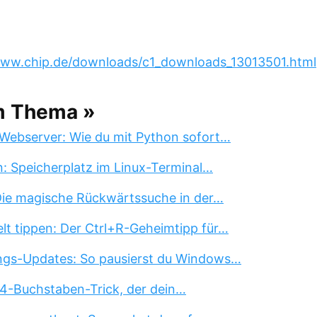
ww.chip.de/downloads/c1_downloads_13013501.html
m Thema »
Webserver: Wie du mit Python sofort…
n: Speicherplatz im Linux-Terminal…
 Die magische Rückwärtssuche in der…
lt tippen: Der Ctrl+R-Geheimtipp für…
ngs-Updates: So pausierst du Windows…
 4-Buchstaben-Trick, der dein…