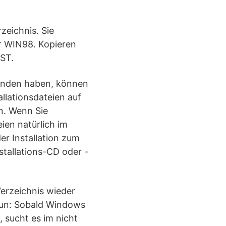
zeichnis. Sie
r WIN98. Kopieren
NST.
funden haben, können
allationsdateien auf
en. Wenn Sie
ien natürlich im
r Installation zum
nstallations-CD oder -
Verzeichnis wieder
 tun: Sobald Windows
, sucht es im nicht