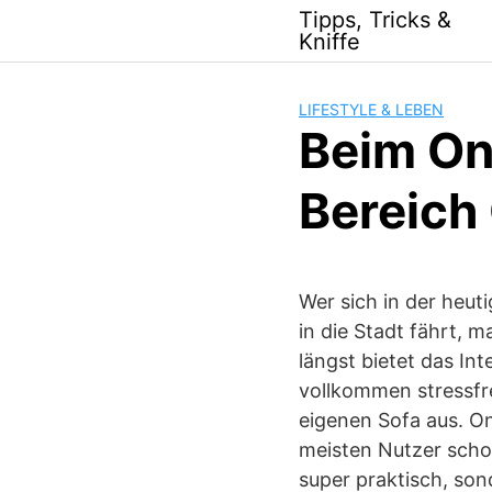
Skip
Tipps, Tricks &
to
Kniffe
content
LIFESTYLE & LEBEN
Beim Onl
Bereich
Wer sich in der heuti
in die Stadt fährt,
längst bietet das In
vollkommen stressfre
eigenen Sofa aus. On
meisten Nutzer schon
super praktisch, so