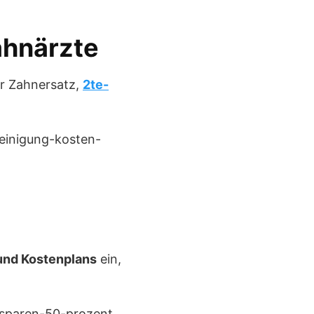
ahnärzte
ür Zahnersatz,
2te-
 und Kostenplans
ein,