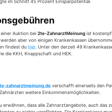
igte im Schnitt 45 Prozent Einsparpotential.
ionsgebühren
 einer Auktion bei
2te-ZahnarztMeinung
ist kostenpf
 werden aber von einigen Krankenkassen übernommen
n findest du
hier
. Unter den derzeit 49 Krankenkass
wie die KKH, Knappschaft und HEK.
e-zahnarztmeinung.de
verschafft einerseits den Pa
n Zahnärzten weitere Einkommensmöglichkeiten.
 zu erwähnen, dass alle Zahnarztangebote, auch das 
ienten zu nichts verpflichten. Die Krankenkasse mus