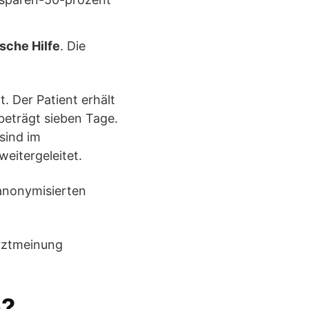
ische Hilfe
. Die
t. Der Patient erhält
beträgt sieben Tage.
sind im
eitergeleitet.
anonymisierten
n?