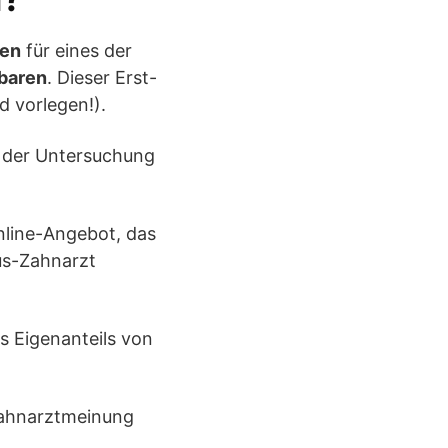
gen
für eines der
nbaren
. Dieser Erst-
d vorlegen!).
e der Untersuchung
nline-Angebot, das
us-Zahnarzt
s Eigenanteils von