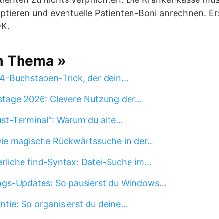
ptieren und eventuelle Patienten-Boni anrechnen. Er
OK.
m Thema »
 4-Buchstaben-Trick, der dein…
stage 2026: Clevere Nutzung der…
st-Terminal“: Warum du alte…
 Die magische Rückwärtssuche in der…
erliche find-Syntax: Datei-Suche im…
ngs-Updates: So pausierst du Windows…
tie: So organisierst du deine…