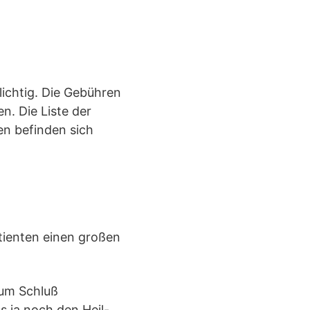
lichtig. Die Gebühren
. Die Liste der
en befinden sich
tienten einen großen
zum Schluß
s ja noch den Heil-