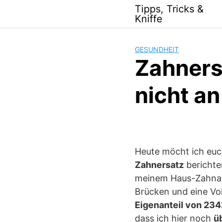
Skip
Tipps, Tricks &
to
Kniffe
content
GESUNDHEIT
Zahners
nicht an
Heute möcht ich euc
Zahnersatz
berichte
meinem Haus-Zahnarz
Brücken und eine Vol
Eigenanteil von 23
dass ich hier noch
ü