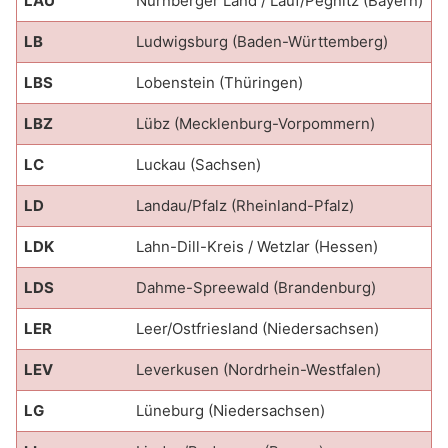
LAU
Nürnberger Land / Lauf/Pegnitz (Bayern)
LB
Ludwigsburg (Baden-Württemberg)
LBS
Lobenstein (Thüringen)
LBZ
Lübz (Mecklenburg-Vorpommern)
LC
Luckau (Sachsen)
LD
Landau/Pfalz (Rheinland-Pfalz)
LDK
Lahn-Dill-Kreis / Wetzlar (Hessen)
LDS
Dahme-Spreewald (Brandenburg)
LER
Leer/Ostfriesland (Niedersachsen)
LEV
Leverkusen (Nordrhein-Westfalen)
LG
Lüneburg (Niedersachsen)