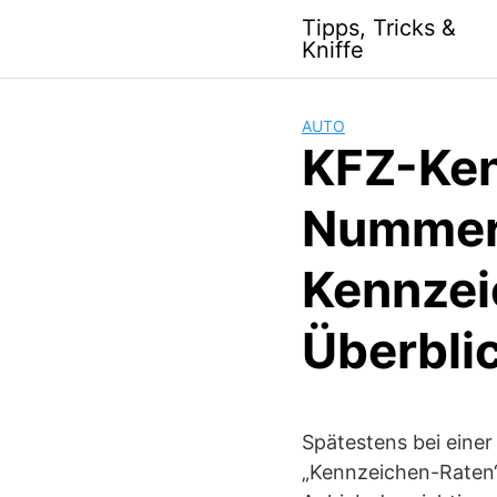
S
Tipps, Tricks &
k
Kniffe
i
p
t
AUTO
o
KFZ-Ken
c
o
Nummern
n
t
Kennzei
e
n
t
Überbli
Spätestens bei einer
„Kennzeichen-Raten“