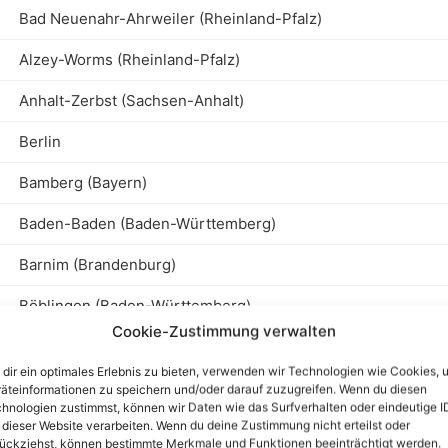
Bad Neuenahr-Ahrweiler (Rheinland-Pfalz)
Alzey-Worms (Rheinland-Pfalz)
Anhalt-Zerbst (Sachsen-Anhalt)
Berlin
Bamberg (Bayern)
Baden-Baden (Baden-Württemberg)
Barnim (Brandenburg)
Böblingen (Baden-Württemberg)
Cookie-Zustimmung verwalten
Bernburg (Sachsen-Anhalt)
dir ein optimales Erlebnis zu bieten, verwenden wir Technologien wie Cookies, 
Brandenburg Landesregierung und Landtag
äteinformationen zu speichern und/oder darauf zuzugreifen. Wenn du diesen
hnologien zustimmst, können wir Daten wie das Surfverhalten oder eindeutige I
 dieser Website verarbeiten. Wenn du deine Zustimmung nicht erteilst oder
Biberach/Riß (Baden-Württemberg)
ückziehst, können bestimmte Merkmale und Funktionen beeinträchtigt werden.