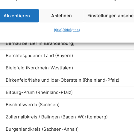
Bundestag, Bundesrat, Bundesregierung
Akzeptieren
Ablehnen
Einstellungen anseh
Brand-Erbisdorf (Sachsen)
{title}
{title}
{title}
Belzig (Brandenburg)
Bernau bei Berlin (Brandenburg)
Berchtesgadener Land (Bayern)
Bielefeld (Nordrhein-Westfalen)
Birkenfeld/Nahe und Idar-Oberstein (Rheinland-Pfalz)
Bitburg-Prüm (Rheinland-Pfalz)
Bischofswerda (Sachsen)
Zollernalbkreis / Balingen (Baden-Württemberg)
Burgenlandkreis (Sachsen-Anhalt)