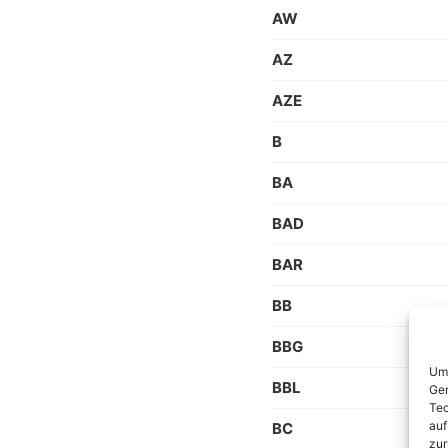
AW
AZ
AZE
B
BA
BAD
BAR
BB
BBG
Um 
BBL
Ger
Tec
auf
BC
zur