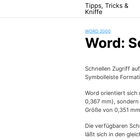
Skip
Tipps, Tricks &
to
Kniffe
content
WORD 2000
Word: Sc
Schnellen Zugriff auf
Symbolleiste Format
Word orientiert sich
0,367 mm), sondern a
Größe von 0,351 mm
Die verfügbaren Schr
läßt sich in den gle