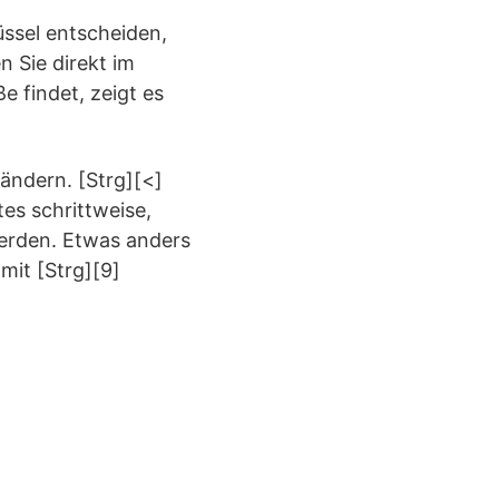
üssel entscheiden,
 Sie direkt im
 findet, zeigt es
rändern. [Strg][<]
tes schrittweise,
werden. Etwas anders
mit [Strg][9]