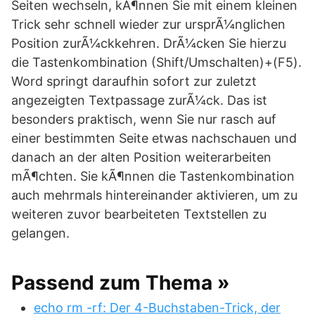
Seiten wechseln, kÃ¶nnen Sie mit einem kleinen
Trick sehr schnell wieder zur ursprÃ¼nglichen
Position zurÃ¼ckkehren. DrÃ¼cken Sie hierzu
die Tastenkombination (Shift/Umschalten)+(F5).
Word springt daraufhin sofort zur zuletzt
angezeigten Textpassage zurÃ¼ck. Das ist
besonders praktisch, wenn Sie nur rasch auf
einer bestimmten Seite etwas nachschauen und
danach an der alten Position weiterarbeiten
mÃ¶chten. Sie kÃ¶nnen die Tastenkombination
auch mehrmals hintereinander aktivieren, um zu
weiteren zuvor bearbeiteten Textstellen zu
gelangen.
Passend zum Thema »
echo rm -rf: Der 4-Buchstaben-Trick, der