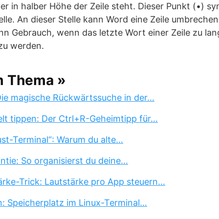
r in halber Höhe der Zeile steht. Dieser Punkt (•) sym
elle. An dieser Stelle kann Word eine Zeile umbreche
Gebrauch, wenn das letzte Wort einer Zeile zu lang 
zu werden.
m Thema »
 Die magische Rückwärtssuche in der…
lt tippen: Der Ctrl+R-Geheimtipp für…
st-Terminal“: Warum du alte…
tie: So organisierst du deine…
rke-Trick: Lautstärke pro App steuern…
n: Speicherplatz im Linux-Terminal…