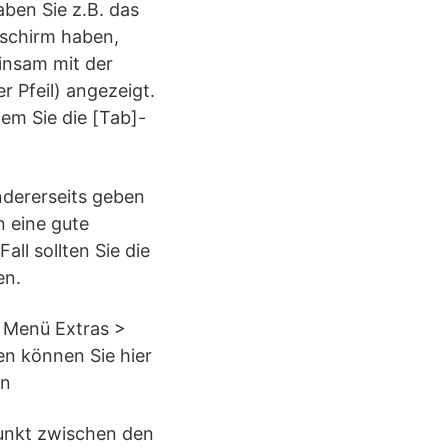
aben Sie z.B. das
dschirm haben,
einsam mit der
r Pfeil) angezeigt.
em Sie die [Tab]-
Andererseits geben
 eine gute
ll sollten Sie die
en.
im Menü Extras >
en können Sie hier
en
Punkt zwischen den