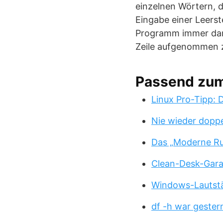
einzelnen Wörtern, de
Eingabe einer Leerst
Programm immer dann 
Zeile aufgenommen 
Passend zu
Linux Pro-Tipp:
Nie wieder doppe
Das „Moderne Ru
Clean-Desk-Garan
Windows-Lautstä
df -h war gester