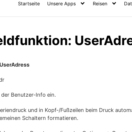
Startseite
Unsere Apps
Reisen
Dat
ldfunktion: UserAdr
 UserAdress
dr
 der Benutzer-Info ein.
eriendruck und in Kopf-/Fußzeilen beim Druck automat
lgemeinen Schaltern formatieren.