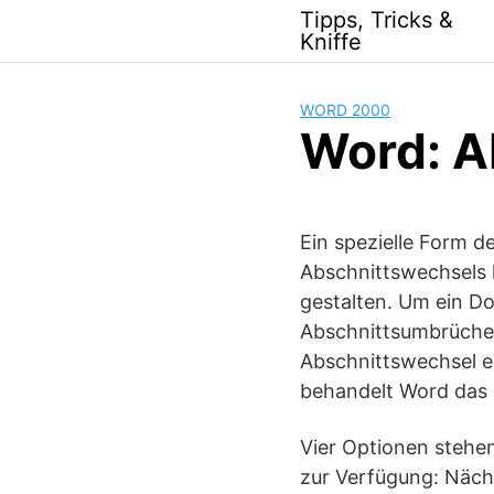
Skip
Tipps, Tricks &
to
Kniffe
content
WORD 2000
Word: A
Ein spezielle Form 
Abschnittswechsels l
gestalten. Um ein D
Abschnittsumbrüche f
Abschnittswechsel e
behandelt Word das 
Vier Optionen stehe
zur Verfügung: Nächs