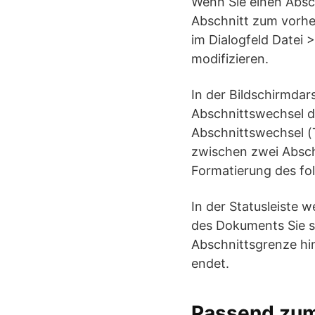
Wenn Sie einen Absch
Abschnitt zum vorhe
im Dialogfeld Datei 
modifizieren.
In der Bildschirmdar
Abschnittswechsel du
Abschnittswechsel (T
zwischen zwei Absch
Formatierung des fo
In der Statusleiste 
des Dokuments Sie s
Abschnittsgrenze hi
endet.
Passend zu