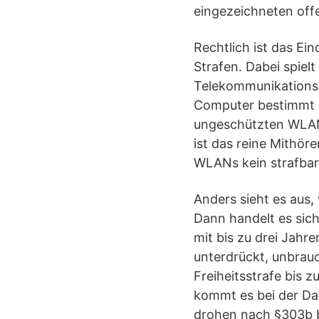
eingezeichneten off
Rechtlich ist das Ei
Strafen. Dabei spielt
Telekommunikationsge
Computer bestimmt si
ungeschützten WLAN 
ist das reine Mithö
WLANs kein strafbare
Anders sieht es aus,
Dann handelt es sic
mit bis zu drei Jahr
unterdrückt, unbrau
Freiheitsstrafe bis 
kommt es bei der Dat
drohen nach §303b bi