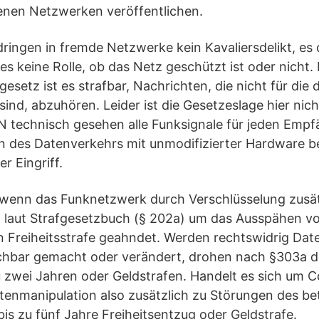
enen Netzwerken veröffentlichen.
ndringen in fremde Netzwerke kein Kavaliersdelikt, e
 es keine Rolle, ob das Netz geschützt ist oder nicht.
setz ist es strafbar, Nachrichten, die nicht für di
nd, abzuhören. Leider ist die Gesetzeslage hier nich
technisch gesehen alle Funksignale für jeden Empf
ren des Datenverkehrs mit unmodifizierter Hardware 
r Eingriff.
 wenn das Funknetzwerk durch Verschlüsselung zusätz
h laut Strafgesetzbuch (§ 202a) um das Ausspähen v
en Freiheitsstrafe geahndet. Werden rechtswidrig Dat
chbar gemacht oder verändert, drohen nach §303a d
zu zwei Jahren oder Geldstrafen. Handelt es sich um
enmanipulation also zusätzlich zu Störungen des bet
s zu fünf Jahre Freiheitsentzug oder Geldstrafe.