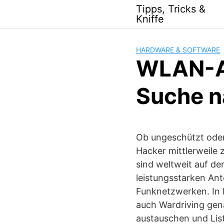
Skip
Tipps, Tricks &
to
Kniffe
content
HARDWARE & SOFTWARE
WLAN-An
Suche n
Ob ungeschützt oder
Hacker mittlerweile 
sind weltweit auf d
leistungsstarken An
Funknetzwerken. In 
auch Wardriving gen
austauschen und Li