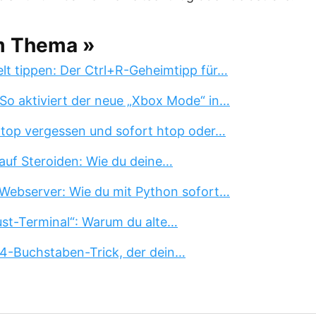
m Thema »
lt tippen: Der Ctrl+R-Geheimtipp für…
So aktiviert der neue „Xbox Mode“ in…
 top vergessen und sofort htop oder…
auf Steroiden: Wie du deine…
Webserver: Wie du mit Python sofort…
st-Terminal“: Warum du alte…
 4-Buchstaben-Trick, der dein…