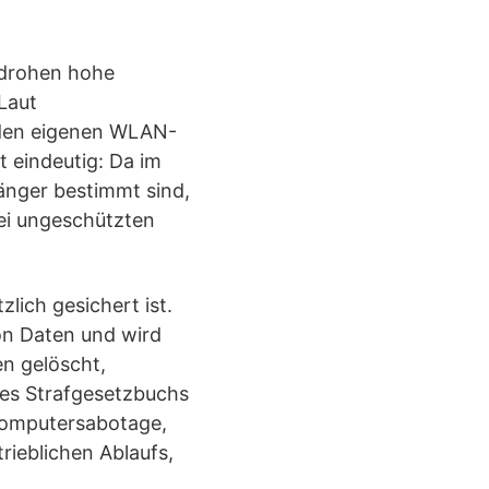
s drohen hohe
 Laut
e den eigenen WLAN-
t eindeutig: Da im
änger bestimmt sind,
bei ungeschützten
lich gesichert ist.
on Daten und wird
en gelöscht,
es Strafgesetzbuchs
 Computersabotage,
rieblichen Ablaufs,