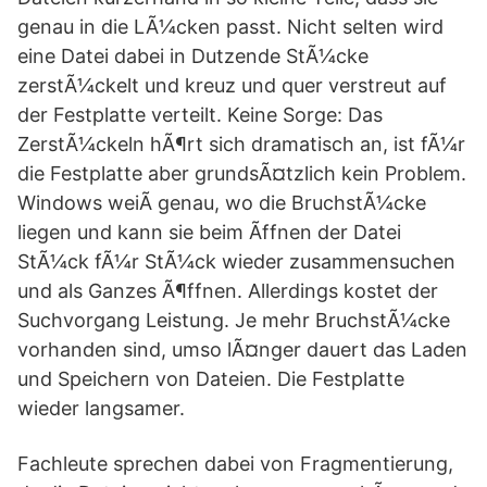
genau in die LÃ¼cken passt. Nicht selten wird
eine Datei dabei in Dutzende StÃ¼cke
zerstÃ¼ckelt und kreuz und quer verstreut auf
der Festplatte verteilt. Keine Sorge: Das
ZerstÃ¼ckeln hÃ¶rt sich dramatisch an, ist fÃ¼r
die Festplatte aber grundsÃ¤tzlich kein Problem.
Windows weiÃ genau, wo die BruchstÃ¼cke
liegen und kann sie beim Ãffnen der Datei
StÃ¼ck fÃ¼r StÃ¼ck wieder zusammensuchen
und als Ganzes Ã¶ffnen. Allerdings kostet der
Suchvorgang Leistung. Je mehr BruchstÃ¼cke
vorhanden sind, umso lÃ¤nger dauert das Laden
und Speichern von Dateien. Die Festplatte
wieder langsamer.
Fachleute sprechen dabei von Fragmentierung,