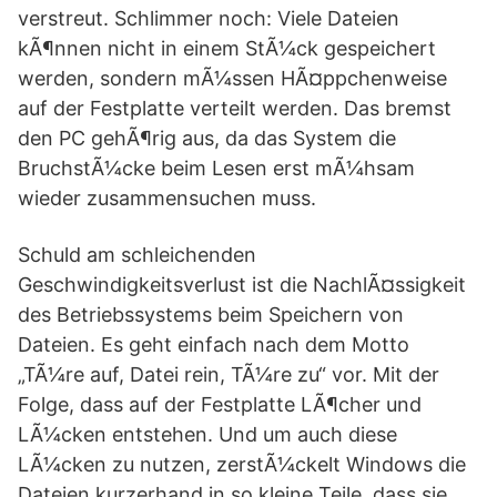
verstreut. Schlimmer noch: Viele Dateien
kÃ¶nnen nicht in einem StÃ¼ck gespeichert
werden, sondern mÃ¼ssen HÃ¤ppchenweise
auf der Festplatte verteilt werden. Das bremst
den PC gehÃ¶rig aus, da das System die
BruchstÃ¼cke beim Lesen erst mÃ¼hsam
wieder zusammensuchen muss.
Schuld am schleichenden
Geschwindigkeitsverlust ist die NachlÃ¤ssigkeit
des Betriebssystems beim Speichern von
Dateien. Es geht einfach nach dem Motto
„TÃ¼re auf, Datei rein, TÃ¼re zu“ vor. Mit der
Folge, dass auf der Festplatte LÃ¶cher und
LÃ¼cken entstehen. Und um auch diese
LÃ¼cken zu nutzen, zerstÃ¼ckelt Windows die
Dateien kurzerhand in so kleine Teile, dass sie