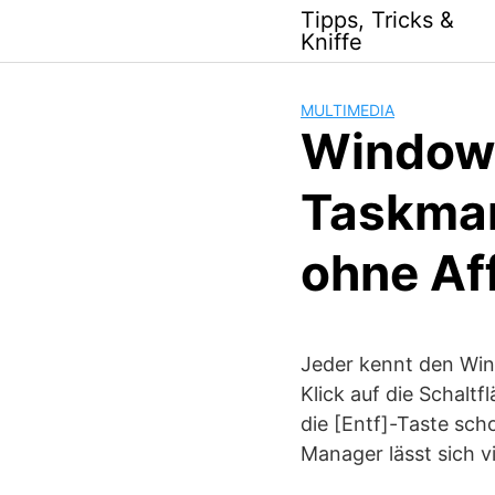
Skip
Tipps, Tricks &
to
Kniffe
content
MULTIMEDIA
Window
Taskman
ohne Aff
Jeder kennt den Win
Klick auf die Schalt
die [Entf]-Taste sch
Manager lässt sich v