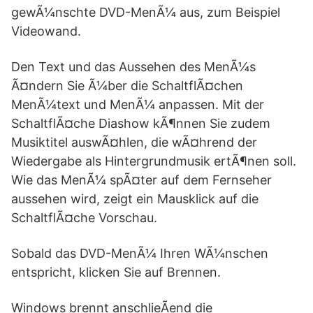
gewÃ¼nschte DVD-MenÃ¼ aus, zum Beispiel
Videowand.
Den Text und das Aussehen des MenÃ¼s
Ã¤ndern Sie Ã¼ber die SchaltflÃ¤chen
MenÃ¼text und MenÃ¼ anpassen. Mit der
SchaltflÃ¤che Diashow kÃ¶nnen Sie zudem
Musiktitel auswÃ¤hlen, die wÃ¤hrend der
Wiedergabe als Hintergrundmusik ertÃ¶nen soll.
Wie das MenÃ¼ spÃ¤ter auf dem Fernseher
aussehen wird, zeigt ein Mausklick auf die
SchaltflÃ¤che Vorschau.
Sobald das DVD-MenÃ¼ Ihren WÃ¼nschen
entspricht, klicken Sie auf Brennen.
Windows brennt anschlieÃend die