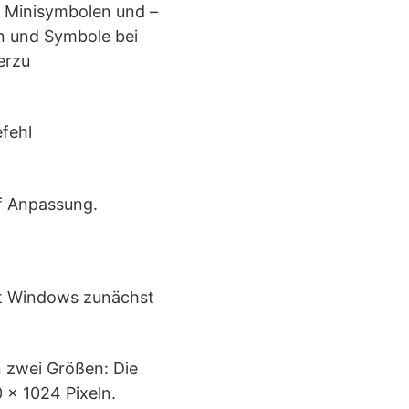
t Minisymbolen und –
n und Symbole bei
erzu
efehl
uf Anpassung.
et Windows zunächst
 zwei Größen: Die
 x 1024 Pixeln.