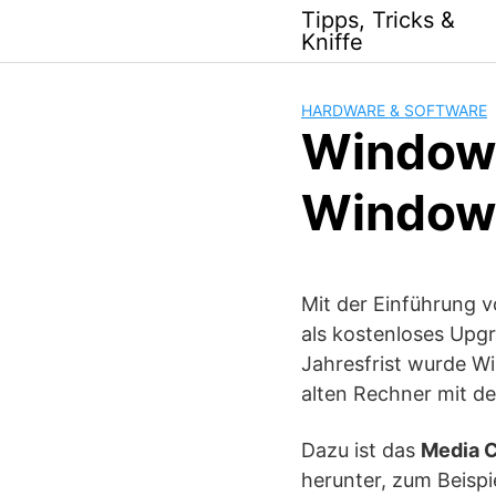
Skip
Tipps, Tricks &
to
Kniffe
content
HARDWARE & SOFTWARE
Windows
Window
Mit der Einführung v
als kostenloses Upg
Jahresfrist wurde Wi
alten Rechner mit d
Dazu ist das
Media C
herunter, zum Beispi