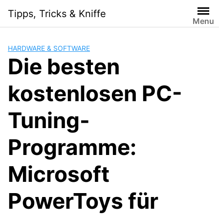
Skip
Tipps, Tricks & Kniffe
to
Menu
content
HARDWARE & SOFTWARE
Die besten
kostenlosen PC-
Tuning-
Programme:
Microsoft
PowerToys für