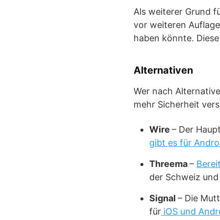
Als weiterer Grund f
vor weiteren Auflage
haben könnte. Diese 
Alternativen
Wer nach Alternative
mehr Sicherheit ver
Wire
– Der Haupt
gibt es für Andr
Threema
–
Berei
der Schweiz und i
Signal
– Die Mut
für
iOS und Andr