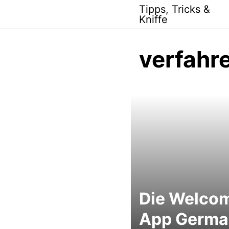
Skip
Tipps, Tricks &
to
Kniffe
content
verfahr
Die Welco
App Germa