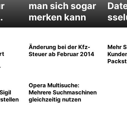
ür
man sich sogar
Dat
…
merken kann
sse
Änderung bei der Kfz-
Mehr Si
rt
Steuer ab Februar 2014
Kunden
Packst
r
Opera Multisuche:
Sigil
Mehrere Suchmaschinen
stellen
gleichzeitig nutzen