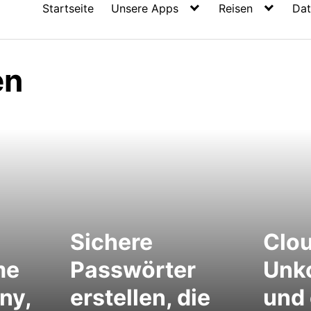
Startseite
Unsere Apps
Reisen
Dat
en
Sichere
Clou
me
Passwörter
Unko
ny,
erstellen, die
und 