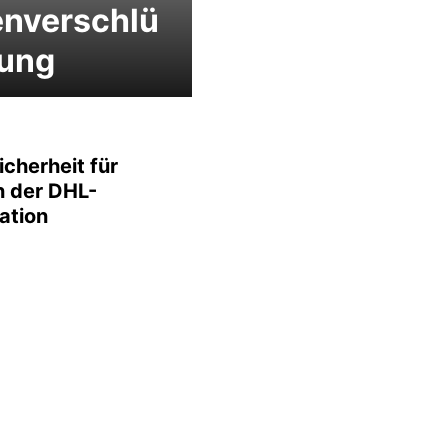
enverschlü
lung
cherheit für
 der DHL-
ation