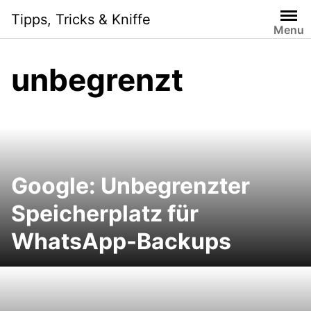
Skip
Tipps, Tricks & Kniffe
to
Menu
content
unbegrenzt
Google: Unbegrenzter
Speicherplatz für
WhatsApp-Backups