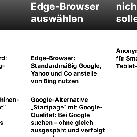
Edge-Browser
nich
auswählen
soll
Anony
rd:
Edge-Browser:
für Sm
g-
Standardmäßig Google,
Tablet
Yahoo und Co anstelle
von Bing nutzen
hinen-
Google-Alternative
t“
„Startpage“ mit Google-
Qualität: Bei Google
s
suchen – ohne gleich
ausgespäht und verfolgt