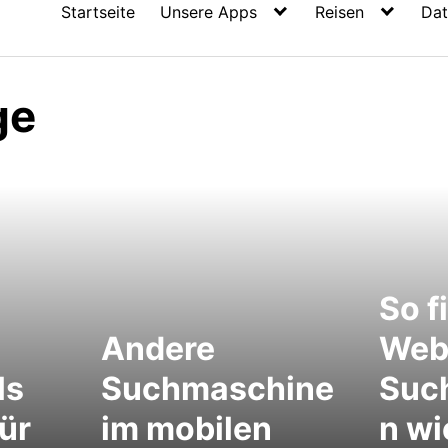
Startseite
Unsere Apps
Reisen
Dat
ge
So f
Andere
Webs
ls
Suchmaschine
Suc
für
im mobilen
n wi