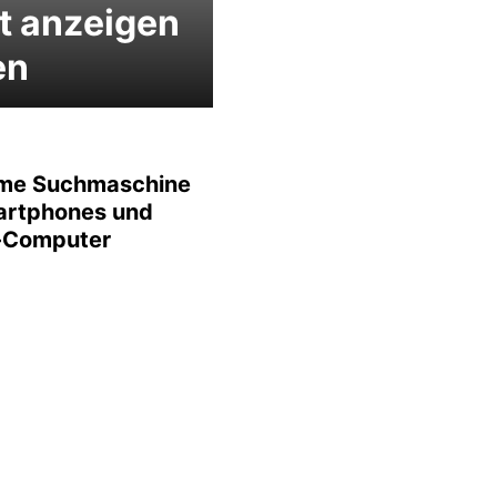
t anzeigen
en
me Suchmaschine
artphones und
-Computer