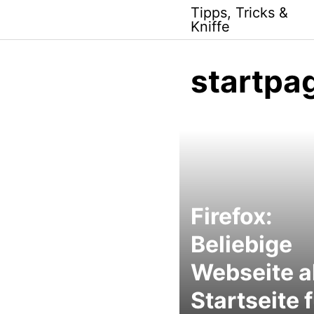
Skip
Tipps, Tricks &
to
Kniffe
content
startpa
Firefox:
Beliebige
Webseite a
Startseite 