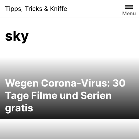
Skip
Tipps, Tricks & Kniffe
to
Menu
content
sky
Wegen Corona-Virus: 30
Tage Filme und Serien
gratis