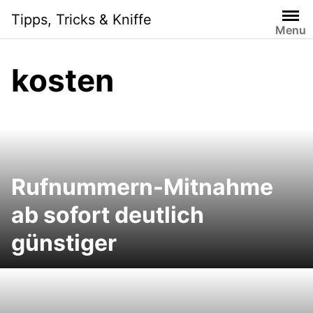
Skip
Tipps, Tricks & Kniffe
to
Menu
content
kosten
Rufnummern-Mitnahme
ab sofort deutlich
günstiger