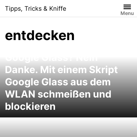
Skip
Tipps, Tricks & Kniffe
to
Menu
content
entdecken
Google Glass? Nein
Danke. Mit einem Skript
Google Glass aus dem
WLAN schmeißen und
blockieren