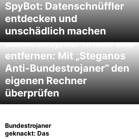
SpyBot: Datenschnüffler
entdecken und
unschädlich machen
Bundestrojaner finden und
entfernen: Mit „Steganos
Anti-Bundestrojaner“ den
eigenen Rechner
überprüfen
Bundestrojaner
geknackt: Das