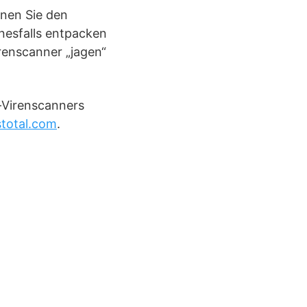
nen Sie den
nesfalls entpacken
renscanner „jagen“
e-Virenscanners
total.com
.