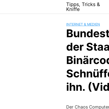
Skip
Tipps, Tricks &
to
Kniffe
content
INTERNET & MEDIEN
Bundest
der Staa
Binärcod
Schnüff
ihn. (Vi
Der Chaos Computer 