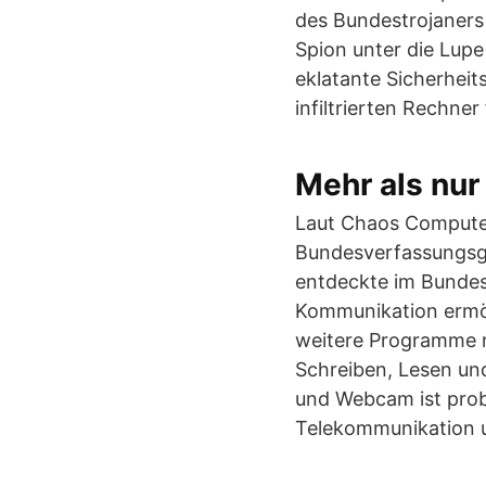
des Bundestrojaners 
Spion unter die Lup
eklatante Sicherhei
infiltrierten Rechne
Mehr als nu
Laut Chaos Computer
Bundesverfassungsge
entdeckte im Bundes
Kommunikation ermögl
weitere Programme n
Schreiben, Lesen un
und Webcam ist prob
Telekommunikation un