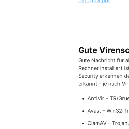
report23.pdf
.
Gute Virens
Gute Nachricht für a
Rechner installiert 
Security erkennen de
erkannt – je nach Vi
AntiVir – TR/Gru
Avast – Win32:T
ClamAV – Trojan.