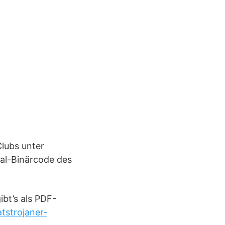
lubs unter
nal-Binärcode des
bt’s als PDF-
tstrojaner-