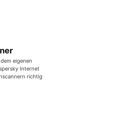
ner
uf dem eigenen
aspersky Internet
nscannern richtig