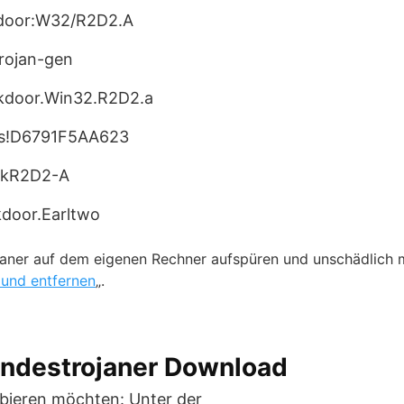
kdoor:W32/R2D2.A
rojan-gen
kdoor.Win32.R2D2.a
is!D6791F5AA623
BckR2D2-A
door.Earltwo
janer auf dem eigenen Rechner aufspüren und unschädlich 
 und entfernen
„.
undestrojaner Download
obieren möchten: Unter der