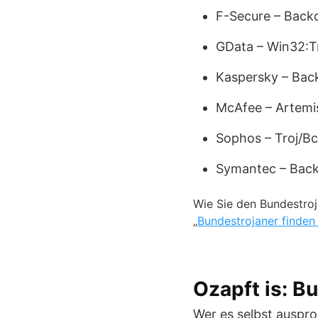
F-Secure – Bac
GData – Win32:T
Kaspersky – Bac
McAfee – Artem
Sophos – Troj/
Symantec – Back
Wie Sie den Bundestro
„
Bundestrojaner finden
Ozapft is: B
Wer es selbst auspr