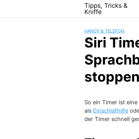
Skip
Tipps, Tricks &
to
Kniffe
content
HANDY & TELEFON
Siri Ti
Sprachbe
stoppen
So ein Timer ist ein
als
Einschlafhilfe
oder
der Timer schnell ge