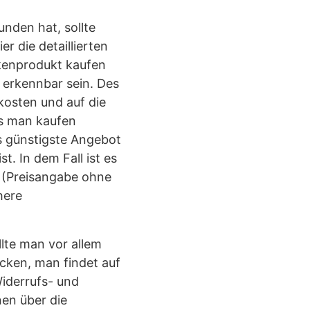
nden hat, sollte
r die detaillierten
rkenprodukt kaufen
 erkennbar sein. Des
kosten und auf die
s man kaufen
as günstigste Angebot
t. In dem Fall ist es
 (Preisangabe ohne
here
llte man vor allem
ecken, man findet auf
iderrufs- und
en über die