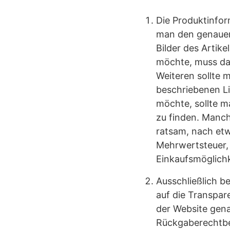
Die Produktinfor
man den genauer u
Bilder des Artik
möchte, muss das
Weiteren sollte 
beschriebenen L
möchte, sollte m
zu finden. Manchm
ratsam, nach et
Mehrwertsteuer,
Einkaufsmöglichk
Ausschließlich be
auf die Transpar
der Website gen
Rückgaberechtbe