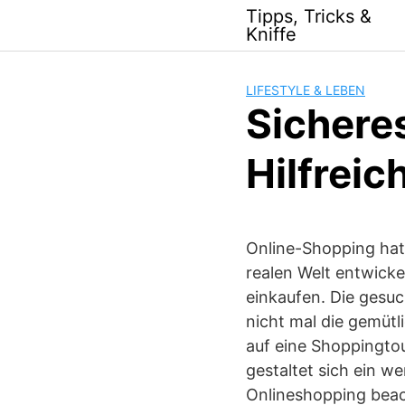
Skip
Tipps, Tricks &
to
Kniffe
content
LIFESTYLE & LEBEN
Sicheres
Hilfrei
Online-Shopping hat s
realen Welt entwicke
einkaufen. Die gesuc
nicht mal die gemütl
auf eine Shoppingtou
gestaltet sich ein w
Onlineshopping beach