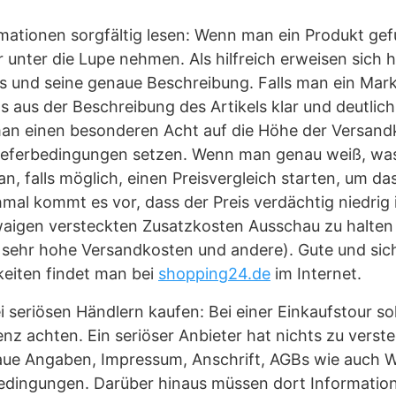
mationen sorgfältig lesen: Wenn man ein Produkt gefu
nter die Lupe nehmen. Als hilfreich erweisen sich hie
els und seine genaue Beschreibung. Falls man ein Ma
 aus der Beschreibung des Artikels klar und deutlich
man einen besonderen Acht auf die Höhe der Versand
ieferbedingungen setzen. Wenn man genau weiß, wa
an, falls möglich, einen Preisvergleich starten, um d
al kommt es vor, dass der Preis verdächtig niedrig is
waigen versteckten Zusatzkosten Ausschau zu halten
 sehr hohe Versandkosten und andere). Gute und sic
eiten findet man bei
shopping24.de
im Internet.
i seriösen Händlern kaufen: Bei einer Einkaufstour so
enz achten. Ein seriöser Anbieter hat nichts zu verst
aue Angaben, Impressum, Anschrift, AGBs wie auch W
dingungen. Darüber hinaus müssen dort Information