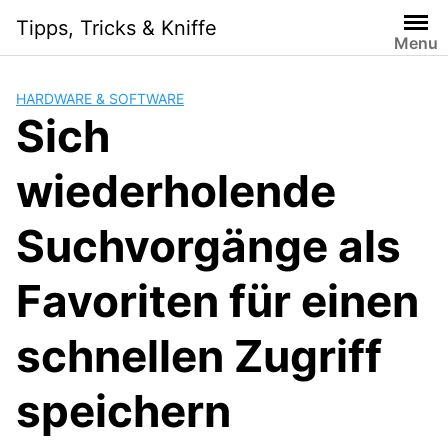
Skip
Tipps, Tricks & Kniffe
to
Menu
content
HARDWARE & SOFTWARE
Sich
wiederholende
Suchvorgänge als
Favoriten für einen
schnellen Zugriff
speichern