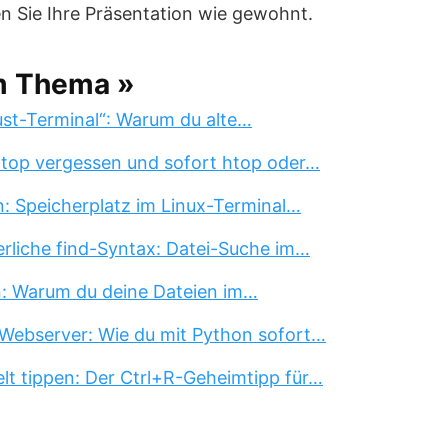
en Sie Ihre Präsentation wie gewohnt.
m Thema »
st-Terminal“: Warum du alte…
 top vergessen und sofort htop oder…
n: Speicherplatz im Linux-Terminal…
erliche find-Syntax: Datei-Suche im…
n: Warum du deine Dateien im…
Webserver: Wie du mit Python sofort…
lt tippen: Der Ctrl+R-Geheimtipp für…