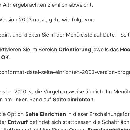
m Althergebrachten ziemlich abweicht.
Version 2003 nutzt, geht wie folgt vor:
oint und klicken Sie in der Menüleiste auf Datei | Seit
aktivieren Sie im Bereich
Orientierung
jeweils das
Hoc
t
OK
.
rsion 2010 ist die Vorgehensweise ähnlich. Im Menüb
n am linken Rand auf
Seite einrichten
.
die Option
Seite Einrichten
in dieser Erscheinungsfo
ter
Entwurf
befindet sich stattdessen die Schaltfläc
en Button und wählen Sie die Option
Benutzerdefinier