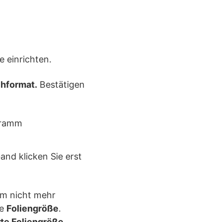
e einrichten.
hformat.
Bestätigen
and klicken Sie erst
rm nicht mehr
he
Foliengröße
.
te Foliengröße
.