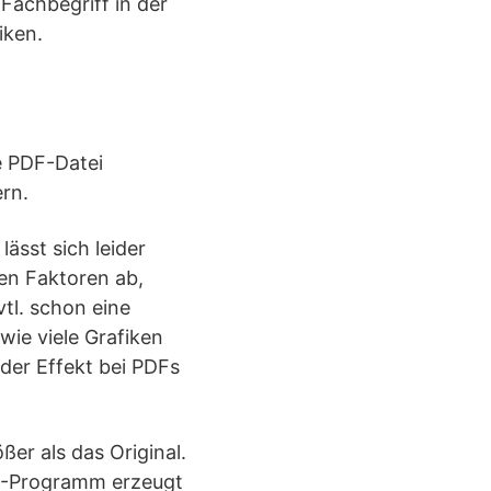
 Fachbegriff in der
iken.
e PDF-Datei
ern.
lässt sich leider
nen Faktoren ab,
tl. schon eine
ie viele Grafiken
 der Effekt bei PDFs
ßer als das Original.
DF-Programm erzeugt