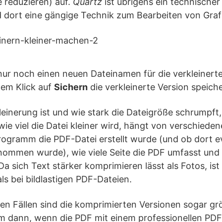
 reduzieren) auf.
Quartz
ist übrigens ein technischer
dort eine gängige Technik zum Bearbeiten von Graf
nur noch einen neuen Dateinamen für die verkleinert
nem Klick auf
Sichern
die verkleinerte Version speich
leinerung ist und wie stark die Dateigröße schrumpft, 
 wie viel die Datei kleiner wird, hängt von verschiede
ogramm die PDF-Datei erstellt wurde (und ob dort ev
ommen wurde), wie viele Seite die PDF umfasst und w
Da sich Text stärker komprimieren lässt als Fotos, ist
als bei bildlastigen PDF-Dateien.
nen Fällen sind die komprimierten Versionen sogar grö
lem dann, wenn die PDF mit einem professionellen P