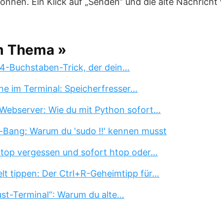
nnen. Ein Klick auf „Senden“ und die alte Nachricht
m Thema »
 4-Buchstaben-Trick, der dein…
ne im Terminal: Speicherfresser…
Webserver: Wie du mit Python sofort…
-Bang: Warum du 'sudo !!' kennen musst
 top vergessen und sofort htop oder…
lt tippen: Der Ctrl+R-Geheimtipp für…
st-Terminal“: Warum du alte…