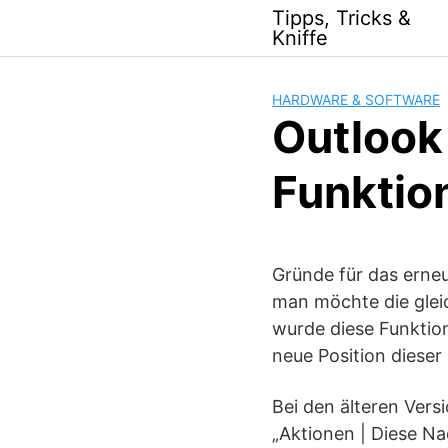
Skip
Tipps, Tricks &
to
Kniffe
content
HARDWARE & SOFTWARE
Outlook 
Funktio
Gründe für das erneu
man möchte die glei
wurde diese Funktion
neue Position dieser
Bei den älteren Ver
„Aktionen | Diese Na