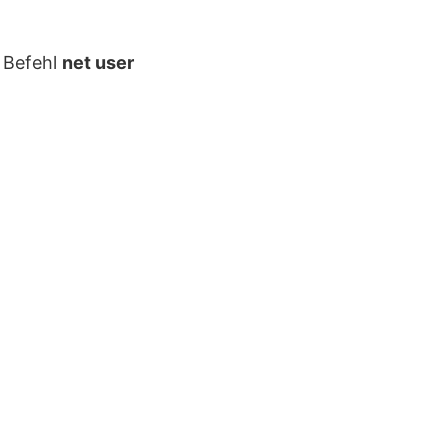
n Befehl
net user