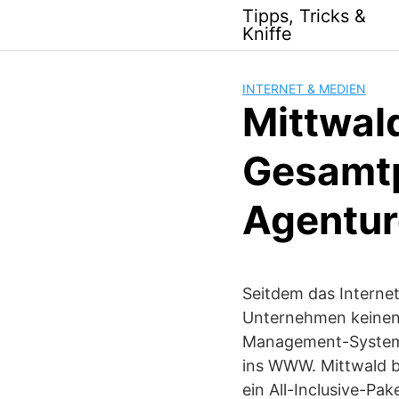
Skip
Tipps, Tricks &
to
Kniffe
content
INTERNET & MEDIEN
Mittwald
Gesamtp
Agentu
Seitdem das Interne
Unternehmen keinen
Management-Systeme 
ins WWW. Mittwald b
ein All-Inclusive-Pa