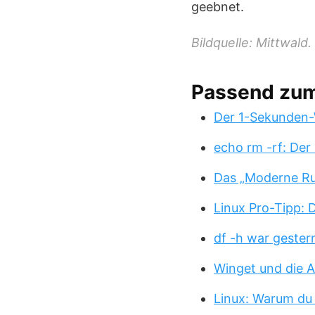
geebnet.
Bildquelle: Mittwald.
Passend zu
Der 1-Sekunden-
echo rm -rf: Der
Das „Moderne Ru
Linux Pro-Tipp:
df -h war gester
Winget und die A
Linux: Warum du