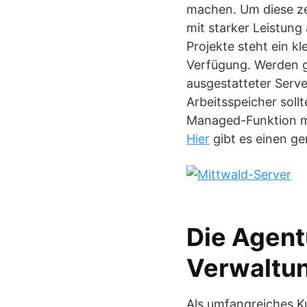
machen. Um diese ze
mit starker Leistung
Projekte steht ein k
Verfügung. Werden gr
ausgestatteter Serv
Arbeitsspeicher sol
Managed-Funktion mu
Hier
gibt es einen ge
Die Agentu
Verwaltu
Als umfangreiches K