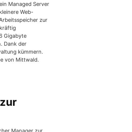
 ein Managed Server
 kleinere Web-
Arbeitsspeicher zur
kräftig
16 Gigabyte
n. Dank der
waltung kümmern.
le von Mittwald.
 zur
acher Manager zur